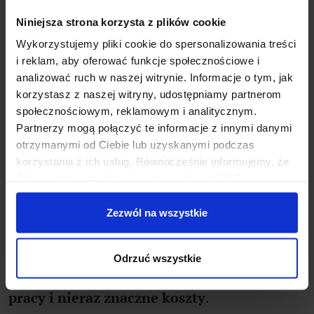
musisz mieć względnie łatwy dostęp do
Niniejsza strona korzysta z plików cookie
tego, co będzie Ci niezbędne
. Dlatego
Wykorzystujemy pliki cookie do spersonalizowania treści
zorientuj się, gdzie jest przychodnia,
i reklam, aby oferować funkcje społecznościowe i
najważniejsze sklepy i punkty usługowe, a jeśli
analizować ruch w naszej witrynie. Informacje o tym, jak
korzystasz z naszej witryny, udostępniamy partnerom
masz dzieci – szkoła i przedszkole.
społecznościowym, reklamowym i analitycznym.
Partnerzy mogą połączyć te informacje z innymi danymi
otrzymanymi od Ciebie lub uzyskanymi podczas
korzystania z ich usług. Równocześnie informujemy, że
Ogród – nie tylko relaks
Administratorem danych osobowych jest ANG
Odpowiedzialne Finanse SA z siedzibą w Warszawie
Marzysz o ogrodzie, by móc wypoczywać na
przy ul. Dziekońskiego 1, 00-728 Warszawa. Więcej
Zezwól na wszystkie
leżaku z książką, zapraszać znajomych na grilla
informacji o przetwarzaniu danych osobowych oraz
mechanizmie plików cookie znajdą Państwo w
Polityce
oraz jeść własne warzywa i owoce? Jednak
Odrzuć wszystkie
prywatności.
ogród to nie tylko atrakcje. To też
mnóstwo
pracy i nieraz znaczne koszty
.
Możesz zarządzać swoimi preferencjami, klikając
„Zaakceptuj wszystkie”, “Odrzuć wszystkie” lub