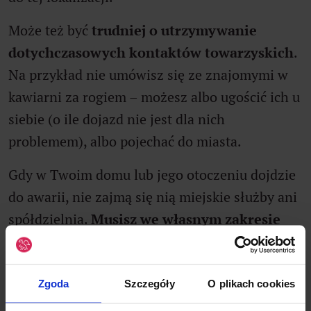
Może też być
trudniej o utrzymywanie
dotychczasowych kontaktów towarzyskich
.
Na przykład nie umówisz się ze znajomymi w
kawiarni za rogiem – możesz albo ugościć ich u
siebie (o ile dojazd nie jest dla nich
problemem), albo pojechać do miasta.
Gdy w Twoim domu lub jego otoczeniu dojdzie
do awarii, nie zajmą się nią miejskie służby ani
spółdzielnia.
Musisz we własnym zakresie
znaleźć fachowca
, który do Ciebie przyjedzie
(a jeśli jest daleko, policzy więcej za dojazd).
Zgoda
Szczegóły
O plikach cookies
Nawet jeśli to wszystko Cię nie zniechęca,