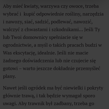
Aby mieć kwiaty, warzywa czy owoce, trzeba
„Ustawienia cookies”. Aby zmieniać preferencje
plików cookie, przesuń suwak przy wybranej
wybrać i kupić odpowiednie rośliny, narzędzia
kategorii. Masz prawo do wglądu w swoje ustawienia
i nawozy, siać, sadzić, podlewać, nawozić,
oraz do ich zmiany w dowolny czasie.
walczyć z chwastami i szkodnikami… Jeśli Ty
lub Twoi domownicy spełniacie się w
ogrodnictwie, a myśl o takich pracach budzi w
Was ekscytację, idealnie. Jeśli nie macie
żadnego doświadczenia lub nie czujecie się
gotowi – warto jeszcze dokładnie przemyśleć
plany.
Nawet jeśli ogródek ma być niewielki i pokryty
głównie trawą, i tak będzie wymagał sporo
uwagi. Aby trawnik był zadbany, trzeba go