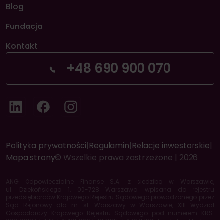
Blog
Fundacja
Kontakt
+48 690 900 070
LinkedIn
Facebook
Instagram
Polityka prywatności
|
Regulamin
|
Relacje inwestorskie
|
Mapa strony
© Wszelkie prawa zastrzeżone | 2026
ANG Odpowiedzialne Finanse S.A. z siedzibą w Warszawie,
ul. Dziekońskiego 1, 00-728 Warszawa, wpisana do rejestru
przedsiębiorców Krajowego Rejestru Sądowego prowadzonego przez
Sąd Rejonowy dla m. st. Warszawy w Warszawie, XIII Wydział
Gospodarczy Krajowego Rejestru Sądowego pod numerem KRS: