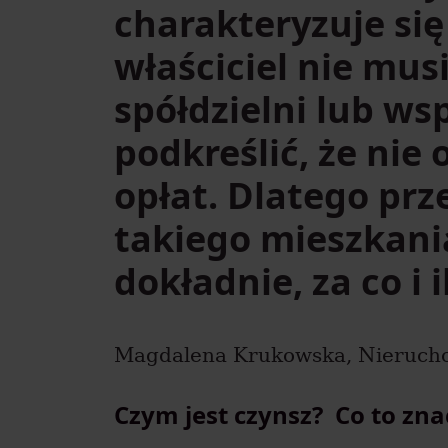
charakteryzuje się
właściciel nie mus
spółdzielni lub ws
podkreślić, że nie
opłat. Dlatego prz
takiego mieszkani
dokładnie, za co i 
Magdalena Krukowska, Nierucho
Czym jest czynsz? Co to zn