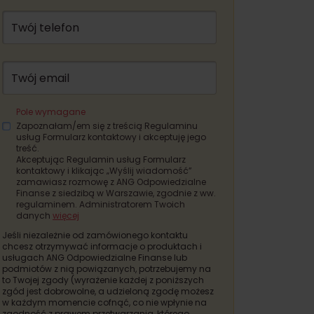
Twój telefon
Twój email
Pole wymagane
Zapoznałam/em się z treścią Regulaminu
usług Formularz kontaktowy i akceptuję jego
treść.
Akceptując Regulamin usług Formularz
kontaktowy i klikając „Wyślij wiadomość”
zamawiasz rozmowę z ANG Odpowiedzialne
Finanse z siedzibą w Warszawie, zgodnie z ww.
regulaminem. Administratorem Twoich
danych
więcej
Jeśli niezależnie od zamówionego kontaktu
chcesz otrzymywać informacje o produktach i
usługach ANG Odpowiedzialne Finanse lub
podmiotów z nią powiązanych, potrzebujemy na
to Twojej zgody (wyrażenie każdej z poniższych
zgód jest dobrowolne, a udzieloną zgodę możesz
w każdym momencie cofnąć, co nie wpłynie na
zgodność z prawem przetwarzania, którego