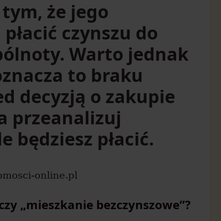
 tym, że jego
i płacić czynszu do
pólnoty. Warto jednak
 oznacza to braku
ed decyzją o zakupie
a przeanalizuj
ile będziesz płacić.
mosci-online.pl
aczy „mieszkanie bezczynszowe”?