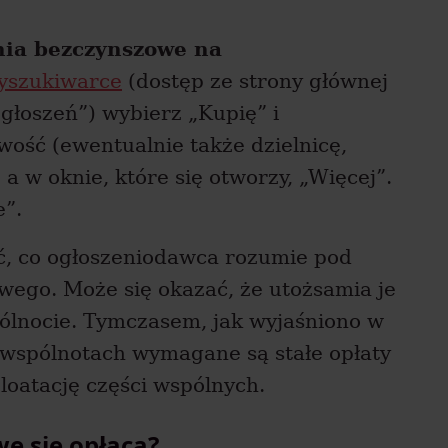
ia bezczynszowe na
yszukiwarce
(dostęp ze strony głównej
głoszeń”) wybierz „Kupię” i
wość (ewentualnie także dzielnicę,
”, a w oknie, które się otworzy, „Więcej”.
e”.
ć, co ogłoszeniodawca rozumie pod
ego. Może się okazać, że utożsamia je
ólnocie. Tymczasem, jak wyjaśniono w
h wspólnotach wymagane są stałe opłaty
loatację części wspólnych.
e się opłaca?