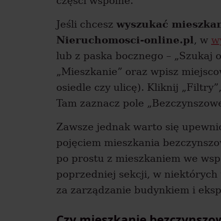
części wspólne.
Jeśli chcesz
wyszukać mieszkan
Nieruchomosci-online.pl
, w
w
lub z paska bocznego – „Szukaj o
„Mieszkanie” oraz wpisz miejsco
osiedle czy ulicę). Kliknij „Filtry
Tam zaznacz pole „Bezczynszow
Zawsze jednak warto się upewni
pojęciem mieszkania bezczynszow
po prostu z mieszkaniem we wsp
poprzedniej sekcji, w niektóryc
za zarządzanie budynkiem i eksp
Czy mieszkanie bezczynszow