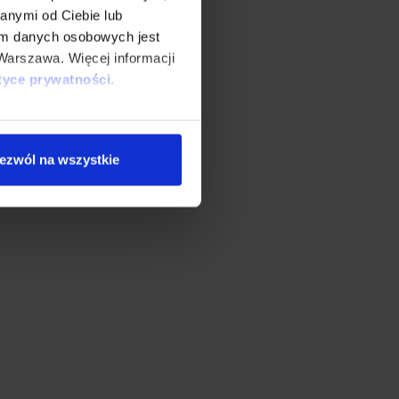
anymi od Ciebie lub
em danych osobowych jest
Warszawa. Więcej informacji
tyce prywatności.
ystkie” lub „Ustawienia
orii. Masz prawo do wglądu
ezwól na wszystkie