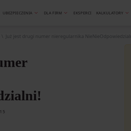
UBEZPIECZENIA
DLA FIRM
EKSPERCI
KALKULATORY
Już jest drugi numer nieregularnika NieNieOdpowiedzialn
numer
zialni!
15