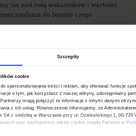
my się nad rolą wskaźników i wartości
ziom zaufania do branży i jego
a, będziemy publikować teksty z
e
NieNieOdpowiedzialni.pl
. Wszystkich
Szczegóły
apierowej wersji zapraszamy do
wa.szul@grupaang-pp.frontlabs.pl) –
 plików cookie
do spersonalizowania treści i reklam, aby oferować funkcje sp
ormacje o tym, jak korzystasz z naszej witryny, udostępniamy p
Partnerzy mogą połączyć te informacje z innymi danymi otrzym
ania z ich usług. Równocześnie informujemy, że Administrator
SA z siedzibą w Warszawie przy ul. Dziekońskiego 1, 00-728 
na
bowych oraz mechanizmie plików cookie znajdą Państwo w
Poli