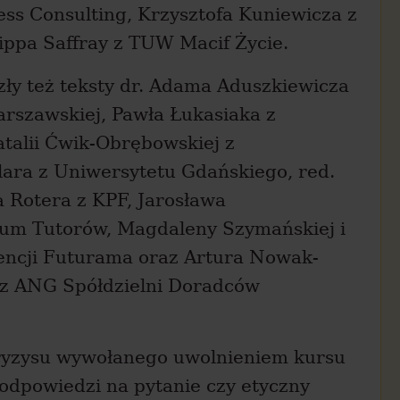
ess Consulting, Krzysztofa Kuniewicza z
lippa Saffray z TUW Macif Życie.
zły też teksty dr. Adama Aduszkiewicza
arszawskiej, Pawła Łukasiaka z
atalii Ćwik-Obrębowskiej z
lara z Uniwersytetu Gdańskiego, red.
 Rotera z KPF, Jarosława
ium Tutorów, Magdaleny Szymańskiej i
encji Futurama oraz Artura Nowak-
a z ANG Spółdzielni Doradców
ryzysu wywołanego uwolnieniem kursu
odpowiedzi na pytanie czy etyczny