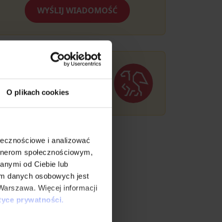
WYŚLIJ WIADOMOŚĆ
Umów darmową
konsultację
O plikach cookies
ołecznościowe i analizować
artnerom społecznościowym,
anymi od Ciebie lub
em danych osobowych jest
Warszawa. Więcej informacji
tyce prywatności.