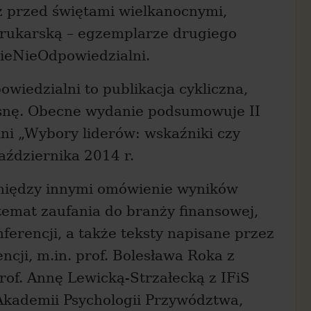
uż przed świętami wielkanocnymi,
 drukarską – egzemplarze drugiego
ieNieOdpowiedzialni.
wiedzialni to publikacja cykliczna,
osnę. Obecne wydanie podsumowuje II
ni „Wybory liderów: wskaźniki czy
października 2014 r.
między innymi omówienie wyników
temat zaufania do branży finansowej,
nferencji, a także teksty napisane przez
ncji, m.in. prof. Bolesława Roka z
of. Annę Lewicką-Strzałecką z IFiS
 Akademii Psychologii Przywództwa,