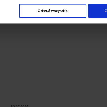
eferencjami, klikając „Zaakceptuj wszystkie”, “Odrzuć wsz
ferencje plików cookie, przesuń suwak przy wybranej kateg
Odrzuć wszystkie
Z
o ich zmiany w dowolny czasie.
30.07.2026