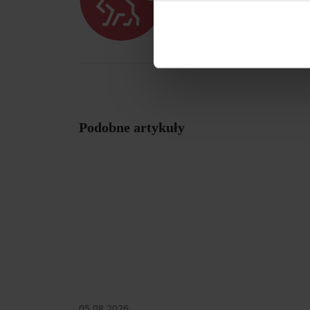
Możesz zarządzać swoimi pr
cookies”. Aby zmieniać pre
w swoje ustawienia oraz d
Podobne artykuły
05.08.2026