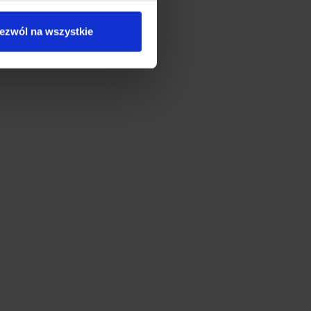
ystkie” lub „Ustawienia
orii. Masz prawo do wglądu
ezwól na wszystkie