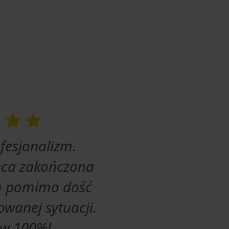
fesjonalizm.
ca zakończona
m pomimo dość
wanej sytuacji.
w 100%!