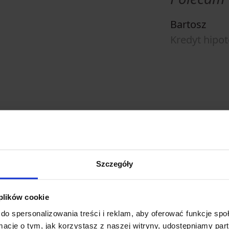
Bartosz
Kredyt hipo
aż
wiedzialnego
ujemy misselingu,
Szczegóły
ktoś sprzedaje Ci
ebujesz, na którą Cię
 plików cookie
iegodziwą cenę.
do spersonalizowania treści i reklam, aby oferować funkcje sp
ormacje o tym, jak korzystasz z naszej witryny, udostępniamy p