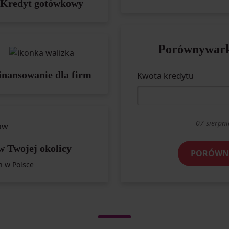
Kredyt gotówkowy
Porównywark
inansowanie dla firm
Kwota kredytu
07 sierpni
w Twojej okolicy
PORÓWNA
h w Polsce