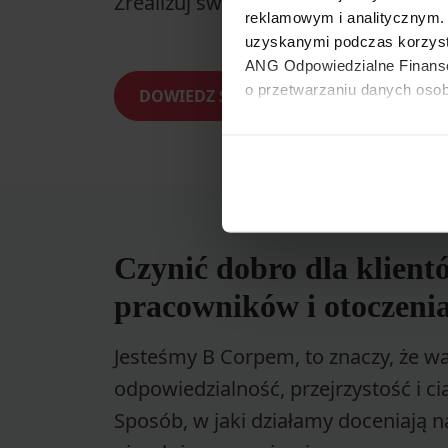
Zrealizuj swoje marzenia odpowiedz
reklamowym i analitycznym. 
uzyskanymi podczas korzyst
ANG Odpowiedzialne Finanse 
o przetwarzaniu danych oso
DOWIEDZ SIĘ WIĘCEJ
Możesz zarządzać swoimi pr
cookies”. Aby zmieniać pre
w swoje ustawienia oraz d
Czynić dobro dla klient
pracowników i otoczenia
Jesteśmy B Corpem, to znaczy, że wa
odpowiedzialność, przejrzystość i ci
Sposób, w jaki działamy doceniają na