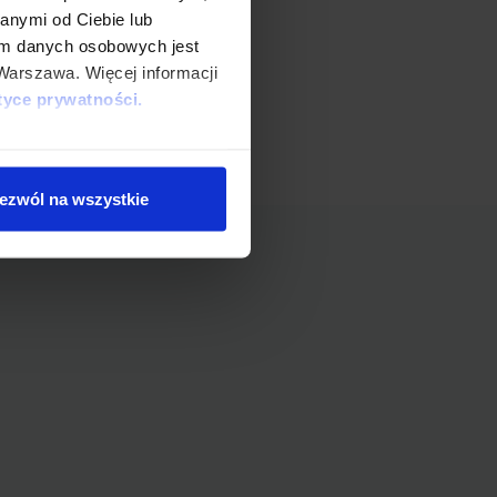
anymi od Ciebie lub
em danych osobowych jest
Warszawa. Więcej informacji
tyce prywatności.
ystkie” lub „Ustawienia
orii. Masz prawo do wglądu
ezwól na wszystkie