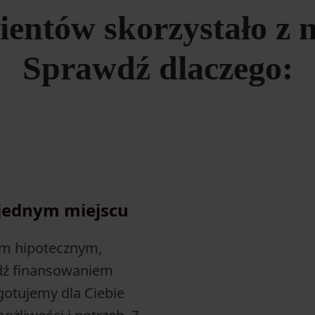
lientów skorzystało z 
Sprawdź dlaczego:
 jednym miejscu
tem hipotecznym,
ź finansowaniem
gotujemy dla Ciebie