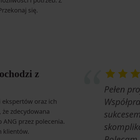
ożliwości i potrzeb. Z
Przekonaj się.
ochodzi z
Pełen pro
Współpra
i ekspertów oraz ich
ą, że zdecydowana
sukcese
o ANG przez polecenia.
skompliko
h klientów.
Polecam 