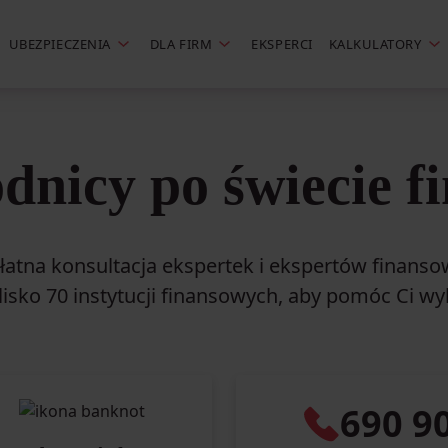
UBEZPIECZENIA
DLA FIRM
EKSPERCI
KALKULATORY
dnicy po świecie f
łatna konsultacja ekspertek i ekspertów finanso
lisko 70 instytucji finansowych, aby pomóc Ci wyb
690 9