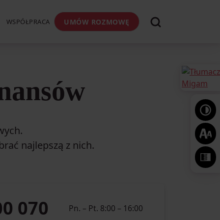
WSPÓŁPRACA
UMÓW ROZMOWĘ
inansów
wych.
rać najlepszą z nich.
00 070
Pn. – Pt. 8:00 – 16:00