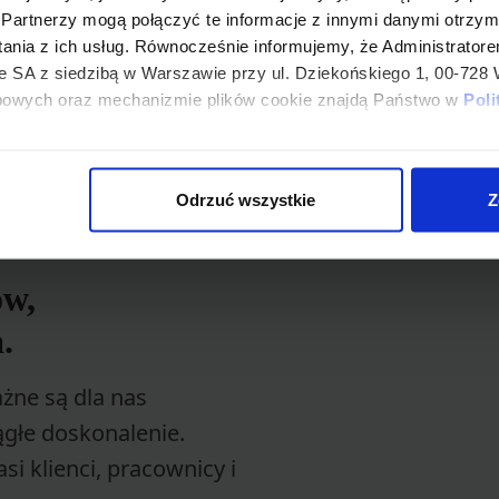
ialnie z ANG.
Partnerzy mogą połączyć te informacje z innymi danymi otrzym
ania z ich usług. Równocześnie informujemy, że Administrator
SA z siedzibą w Warszawie przy ul. Dziekońskiego 1, 00-728 
bowych oraz mechanizmie plików cookie znajdą Państwo w
Poli
eferencjami, klikając „Zaakceptuj wszystkie”, “Odrzuć wsz
ferencje plików cookie, przesuń suwak przy wybranej kateg
Odrzuć wszystkie
Z
o ich zmiany w dowolny czasie.
ów,
.
żne są dla nas
ągłe doskonalenie.
si klienci, pracownicy i