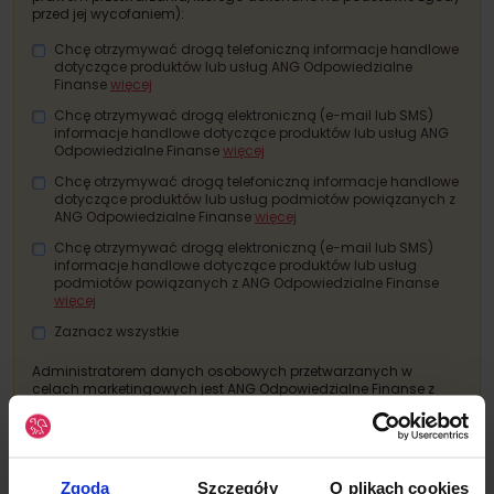
przed jej wycofaniem):
Chcę otrzymywać drogą telefoniczną informacje handlowe
dotyczące produktów lub usług ANG Odpowiedzialne
Finanse
więcej
Chcę otrzymywać drogą elektroniczną (e-mail lub SMS)
informacje handlowe dotyczące produktów lub usług ANG
Odpowiedzialne Finanse
więcej
Chcę otrzymywać drogą telefoniczną informacje handlowe
dotyczące produktów lub usług
podmiotów powiązanych z
ANG Odpowiedzialne Finanse
więcej
Chcę otrzymywać drogą elektroniczną (e-mail lub SMS)
informacje handlowe dotyczące produktów lub usług
podmiotów powiązanych z ANG Odpowiedzialne Finanse
więcej
Zaznacz wszystkie
Administratorem danych osobowych przetwarzanych w
celach marketingowych jest ANG Odpowiedzialne Finanse z
siedzibą w Warszawie, a szczegółowe informacje o
przetwarzaniu danych i przysługujących prawach znajdują się
w
Polityce prywatności.
Zgoda
Szczegóły
O plikach cookies