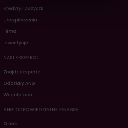
Możesz zarządzać swoimi preferencjami, klikając
Kredyty i pożyczki
„Zaakceptuj wszystkie”, “Odrzuć wszystkie” lub
„Ustawienia cookies”. Aby zmieniać preferencje
Ubezpieczenia
plików cookie, przesuń suwak przy wybranej
kategorii. Masz prawo do wglądu w swoje ustawienia
Firma
oraz do ich zmiany w dowolny czasie.
Inwestycje
NASI EKSPERCI
Znajdź eksperta
Oddziały ANG
Współpraca
ANG ODPOWIEDZIALNE FINANSE
O nas