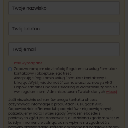
Twoje nazwisko
Twój telefon
Twój email
Pole wymagane
Zapoznałam/em się z treścią Regulaminu usług Formularz
kontaktowy i akceptuję jego treść.
Akceptując Regulamin usług Formularz kontaktowy i
klikając „Wyślij wiadomość” zamawiasz rozmowę z ANG
Odpowiedzialne Finanse z siedzibą w Warszawie, zgodnie z
ww. regulaminem. Administratorem Twoich danych
więcej
Jeśli niezależnie od zamówionego kontaktu chcesz
otrzymywać informacje o produktach i usługach ANG
Odpowiedzialne Finanse lub podmiotów z nią powiązanych,
potrzebujemy na to Twojej zgody (wyrażenie każdej z
poniższych zgód jest dobrowolne, a udzieloną zgodę możesz w
każdym momencie cofnąć, co nie wpłynie na zgodność z
prawem przetwarzania, którego dokonano na podstawie zgody