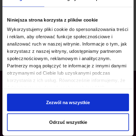
Niniejsza strona korzysta z plików cookie
Wykorzystujemy pliki cookie do spersonalizowania treści
WYŚLIJ WIADOMOŚĆ
i reklam, aby oferować funkcje społecznościowe i
analizować ruch w naszej witrynie. Informacje o tym, jak
korzystasz z naszej witryny, udostępniamy partnerom
społecznościowym, reklamowym i analitycznym.
Partnerzy mogą połączyć te informacje z innymi danymi
otrzymanymi od Ciebie lub uzyskanymi podczas
korzystania z ich usług. Równocześnie informujemy, że
Administratorem danych osobowych jest ANG
Odpowiedzialne Finanse SA z siedzibą w Warszawie
przy ul. Dziekońskiego 1, 00-728 Warszawa. Więcej
Zezwól na wszystkie
informacji o przetwarzaniu danych osobowych oraz
mechanizmie plików cookie znajdą Państwo w
Polityce
Odrzuć wszystkie
prywatności.
OFERTA