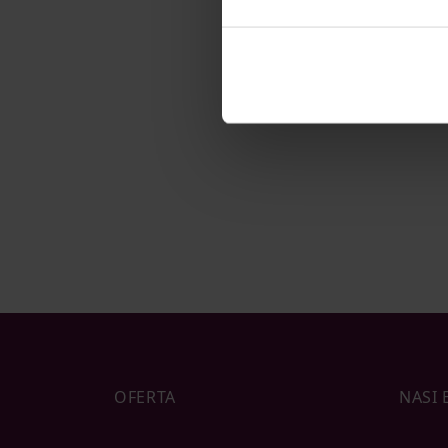
Możesz zarządzać swoimi pr
cookies”. Aby zmieniać pre
w swoje ustawienia oraz d
OFERTA
NASI 