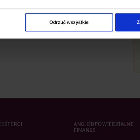
eferencjami, klikając „Zaakceptuj wszystkie”, “Odrzuć wsz
ferencje plików cookie, przesuń suwak przy wybranej kateg
Odrzuć wszystkie
Z
o ich zmiany w dowolny czasie.
EKSPERCI
ANG ODPOWIEDZIALNE
FINANSE