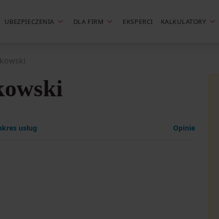
UBEZPIECZENIA
DLA FIRM
EKSPERCI
KALKULATORY
ikowski
kowski
akres usług
Opinie