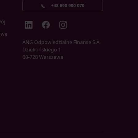
+48 690 900 070
wój
LinkedIn
Facebook
Instagram
owe
ANG Odpowiedzialne Finanse S.A.
Dziekońskiego 1
00-728 Warszawa