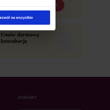
WYŚLIJ WIADOMOŚĆ
ystkie” lub „Ustawienia
orii. Masz prawo do wglądu
ezwól na wszystkie
Umów darmową
konsultację
KONTAKT