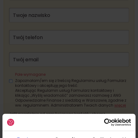
Twoje nazwisko
Twój telefon
Twój email
Pole wymagane
Zapoznałam/em się z treścią Regulaminu usług Formularz
kontaktowy i akceptuję jego treść.
Akceptując Regulamin usług Formularz kontaktowy i
klikając „Wyślij wiadomość” zamawiasz rozmowę z ANG
Odpowiedzialne Finanse z siedzibą w Warszawie, zgodnie z
ww. regulaminem. Administratorem Twoich danych
więcej
Jeśli niezależnie od zamówionego kontaktu chcesz
otrzymywać informacje o produktach i usługach ANG
Odpowiedzialne Finanse lub podmiotów z nią powiązanych,
potrzebujemy na to Twojej zgody (wyrażenie każdej z
poniższych zgód jest dobrowolne, a udzieloną zgodę możesz w