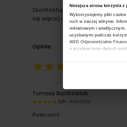
Niniejsza strona korzysta z
Skontaktuj się ze mną już dziś, 
Wykorzystujemy pliki cookie 
się więcej o tym, jak mogę Ci po
ruch w naszej witrynie. Inf
reklamowym i analitycznym. 
uzyskanymi podczas korzyst
ANG Odpowiedzialne Finanse 
Opinie
o przetwarzaniu danych oso
Możesz zarządzać swoimi pr
5
2 opinie
cookies”. Aby zmieniać pre
w swoje ustawienia oraz d
Tomasz Bartkowiak
5/5
15.03.2024
Polecam!