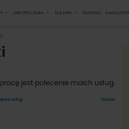
TY
UBEZPIECZENIA
DLA FIRM
EKSPERCI
KALKULATO
ki
i
pracę jest polecenie moich usług.
akres usług
Opinie