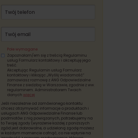
Twój telefon
Twój email
Pole wymagane
Zapoznałam/em się z treścią Regulaminu
usług Formularz kontaktowy i akceptuję jego
treść.
Akceptując Regulamin usług Formularz
kontaktowy i klikając „Wyślij wiadomość”
zamawiasz rozmowę z ANG Odpowiedzialne
Finanse z siedzibą w Warszawie, zgodnie z ww.
regulaminem. Administratorem Twoich
danych
więcej
Jeśli niezależnie od zamówionego kontaktu
chcesz otrzymywać informacje o produktach i
usługach ANG Odpowiedzialne Finanse lub
podmiotów z nią powiązanych, potrzebujemy na
to Twojej zgody (wyrażenie każdej z poniższych
zgód jest dobrowolne, a udzieloną zgodę możesz
w każdym momencie cofnąć, co nie wpłynie na
zgodność z prawem przetwarzania, którego