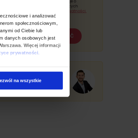
Warszawie, a szczegółowe informacje o
przetwarzaniu danych i przysługujących
prawach znajdują się w
Polityce prywatności.
ołecznościowe i analizować
artnerom społecznościowym,
anymi od Ciebie lub
WYŚLIJ WIADOMOŚĆ
em danych osobowych jest
Warszawa. Więcej informacji
tyce prywatności.
ystkie” lub „Ustawienia
Umów darmową
orii. Masz prawo do wglądu
konsultację
ezwól na wszystkie