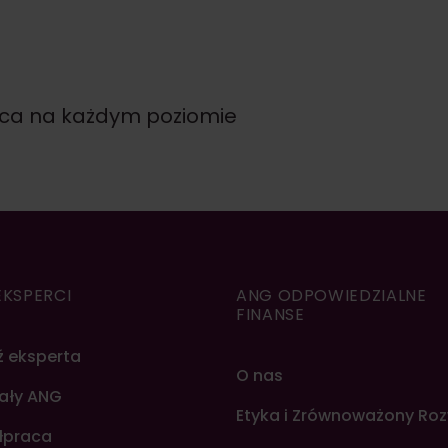
aca na każdym poziomie
EKSPERCI
ANG ODPOWIEDZIALNE
FINANSE
ź eksperta
O nas
ały ANG
Etyka i Zrównoważony Ro
łpraca