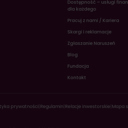
Dostępność – usługi fina
dla każdego
Pracuj z nami / Kariera
Skargi i reklamacje
Zgłaszanie Naruszeń
Blog
Fundacja
Kontakt
ityka prywatności
|
Regulamin
|
Relacje inwestorskie
|
Mapa s