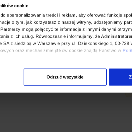
 plików cookie
aby omówić swoje potrzeby i dowiedzieć
do spersonalizowania treści i reklam, aby oferować funkcje sp
móc.
ormacje o tym, jak korzystasz z naszej witryny, udostępniamy p
Partnerzy mogą połączyć te informacje z innymi danymi otrzym
ania z ich usług. Równocześnie informujemy, że Administrator
SA z siedzibą w Warszawie przy ul. Dziekońskiego 1, 00-728 
bowych oraz mechanizmie plików cookie znajdą Państwo w
Poli
eferencjami, klikając „Zaakceptuj wszystkie”, “Odrzuć wsz
DODAJ OPINIĘ
ferencje plików cookie, przesuń suwak przy wybranej kateg
Odrzuć wszystkie
Z
o ich zmiany w dowolny czasie.