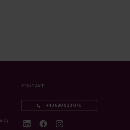
KONTAKT
+48 690 900 070
zwój
LinkedIn
Facebook
Instagram