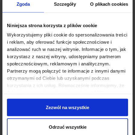
Zgoda
Szczegóły
O plikach cookies
Ania
5/5
10.01.2023
Niniejsza strona korzysta z plików cookie
Pełny profesjonalizm, rzetelność i
Wykorzystujemy pliki cookie do spersonalizowania treści
zaangażowanie. Polecam!
i reklam, aby oferować funkcje społecznościowe i
analizować ruch w naszej witrynie. Informacje o tym, jak
korzystasz z naszej witryny, udostępniamy partnerom
Dominika
społecznościowym, reklamowym i analitycznym.
5/5
13.12.2022
Partnerzy mogą połączyć te informacje z innymi danymi
otrzymanymi od Ciebie lub uzyskanymi podczas
Profesjonalnie i skutecznie. Bardzo
korzystania z ich usług. Równocześnie informujemy, że
polecam
Administratorem danych osobowych jest ANG
Odpowiedzialne Finanse SA z siedzibą w Warszawie
przy ul. Dziekońskiego 1, 00-728 Warszawa. Więcej
Zezwól na wszystkie
Krzysztof Kaczmarek
informacji o przetwarzaniu danych osobowych oraz
5/5
29.11.2022
mechanizmie plików cookie znajdą Państwo w
Polityce
Odrzuć wszystkie
prywatności.
W 100% polecam , pełen profesjonalizm,