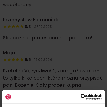
współpracy.
Przemysław Formaniak
5/5
27.10.2025
Skutecznie i profesjonalnie, polecam!
Maja
5/5
16.02.2024
Rzetelność, życzliwość, zaangażowanie -
to tylko kilka cech, które można przypisać
pani Bożenie. Cały proces kupna
mieszkania od poszukiwań aż do decyzji
banku był szybki i sprawny, polecam!