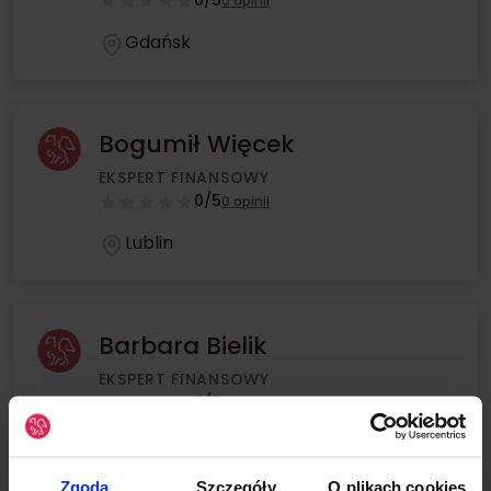
0/5
0 opinii
Gdańsk
Bogumił Więcek
EKSPERT FINANSOWY
0/5
0 opinii
Lublin
Barbara Bielik
EKSPERT FINANSOWY
0/5
0 opinii
Warszawa
Zgoda
Szczegóły
O plikach cookies