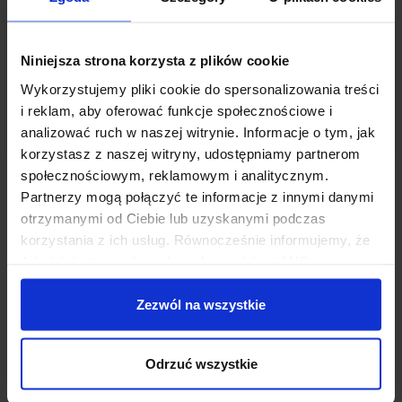
Małgorzata Solińska
Niniejsza strona korzysta z plików cookie
EKSPERT FINANSOWY
Wykorzystujemy pliki cookie do spersonalizowania treści
0/5
0 opinii
i reklam, aby oferować funkcje społecznościowe i
Warszawa
analizować ruch w naszej witrynie. Informacje o tym, jak
korzystasz z naszej witryny, udostępniamy partnerom
społecznościowym, reklamowym i analitycznym.
Partnerzy mogą połączyć te informacje z innymi danymi
1
…
142
143
144
145
147
otrzymanymi od Ciebie lub uzyskanymi podczas
korzystania z ich usług. Równocześnie informujemy, że
Administratorem danych osobowych jest ANG
Odpowiedzialne Finanse SA z siedzibą w Warszawie
POWIĘKSZ MAPĘ
przy ul. Dziekońskiego 1, 00-728 Warszawa. Więcej
Zezwól na wszystkie
informacji o przetwarzaniu danych osobowych oraz
mechanizmie plików cookie znajdą Państwo w
Polityce
Odrzuć wszystkie
prywatności.