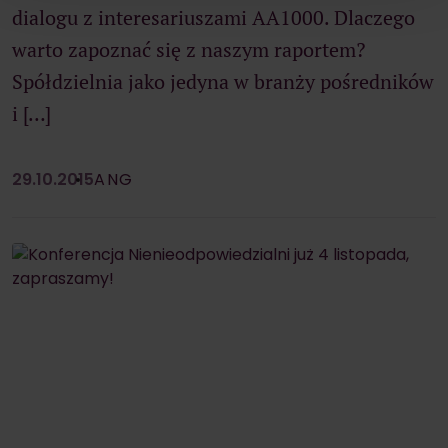
dialogu z interesariuszami AA1000. Dlaczego
plików cookie, przesuń suwak przy wybranej
kategorii. Masz prawo do wglądu w swoje ustawienia
warto zapoznać się z naszym raportem?
oraz do ich zmiany w dowolny czasie.
Spółdzielnia jako jedyna w branży pośredników
i […]
29.10.2015
ANG