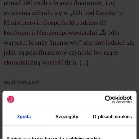
ponad 300 osób z branży finansowej i jej
otoczenia zebrało się w „Sali pod Kopułą” w
Ministerstwie Gospodarki podczas III
konferencji Nienieodpowiedzialni „Źródła
wartości branży finansowej” aby dowiedzieć się
jakie są pozafinansowe czynniki tworzące
ekonomiczną wartość firm. […]
05.11.2015
ANG
Zgoda
Szczegóły
O plikach cookies
Niniejsza strona korzysta z plików cookie