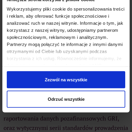
Wykorzystujemy pliki cookie do spersonalizowania treści
i reklam, aby oferować funkcje społecznościowe i
analizować ruch w naszej witrynie. Informacje o tym, jak
korzystasz z naszej witryny, udostępniamy partnerom
społecznościowym, reklamowym i analitycznym.
Partnerzy mogą połączyć te informacje z innymi danymi
Zintegrowany raport społeczny 2014
otrzymanymi od Ciebie lub uzyskanymi podczas
korzystania z ich usług. Równocześnie informujemy, że
Zintegrowany raport społeczny ANG
Administratorem danych osobowych jest ANG
Spółdzielni Doradców Kredytowych za 2014r.
Odpowiedzialne Finanse SA z siedzibą w Warszawie
„Kim jesteśmy i dokąd zmierzamy.” jest już
przy ul. Dziekońskiego 1, 00-728 Warszawa. Więcej
Zezwól na wszystkie
informacji o przetwarzaniu danych osobowych oraz
gotowy! Raport ten jest drugim raportem
mechanizmie plików cookie znajdą Państwo w
Polityce
Spółdzielni, został przygotowany zgodnie z
Odrzuć wszystkie
prywatności.
międzynarodowymi stanadardami
Możesz zarządzać swoimi preferencjami, klikając
raportowania danych pozafinansowych GRI,
„Zaakceptuj wszystkie”, “Odrzuć wszystkie” lub
oraz wytycznymi serii standardów prowadzenia
„Ustawienia cookies”. Aby zmieniać preferencje